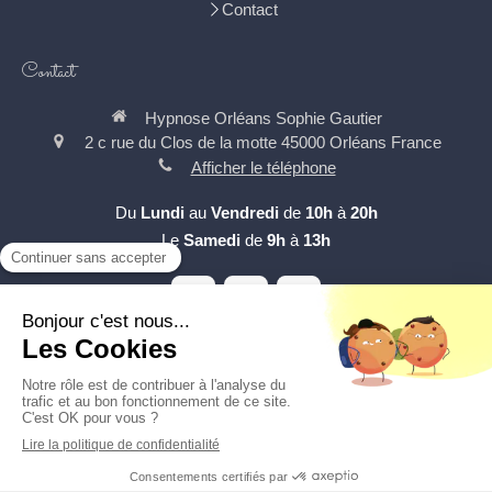
Contact
Contact
Hypnose Orléans Sophie Gautier
2 c rue du Clos de la motte
45000
Orléans
France
Afficher le téléphone
Du
Lundi
au
Vendredi
de
10h
à
20h
Le
Samedi
de
9h
à
13h
Plan du site
Mentions légales
Création et référencement du site par Simplébo