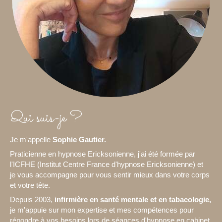
Qui suis-je ?
Je m'appelle
Sophie Gautier.
Praticienne en hypnose Ericksonienne, j'ai été formée par
l'ICFHE (Institut Centre France d'hypnose Ericksonienne) et
je vous accompagne pour vous sentir mieux dans votre corps
et votre tête.
Depuis 2003,
infirmière en santé mentale et en tabacologie,
je m'appuie sur mon expertise et mes compétences pour
répondre à vos besoins lors de séances d'hypnose en cabinet.