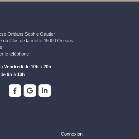
se Orléans Sophie Gautier
e du Clos de la motte
45000
Orléans
e
er le téléphone
au
Vendredi
de
10h
à
20h
de
9h
à
13h
Connexion