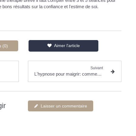
e thérapie brève il faut compter entre 3 et 5 séances pour
bons résultats sur la confiance et l'estime de soi.
Aimer l'article
s (0)
Suivant
L'hypnose pour maigrir: comment perdre du poids avec l'hypnose?
ir
Laisser un commentaire