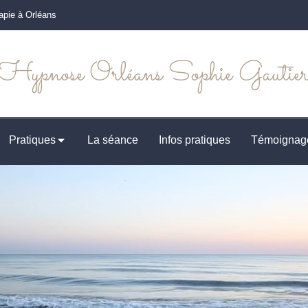
apie à Orléans
Hypnose Orléans Sophie Gautie
Pratiques
La séance
Infos pratiques
Témoignag