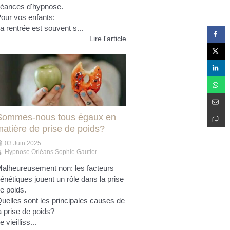
éances d'hypnose.
our vos enfants:
a rentrée est souvent s...
Lire l'article
Sommes-nous tous égaux en
matière de prise de poids?
03 Juin 2025
Hypnose Orléans Sophie Gautier
alheureusement non: les facteurs
énétiques jouent un rôle dans la prise
e poids.
uelles sont les principales causes de
a prise de poids?
e vieilliss...