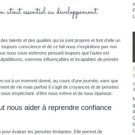
s
un atout essentiel au développement
P
L
talents et des qualités qui lui sont propres et font d'elle un
toujours conscience et de ce fait nous n'exploitons pas nos
Nous nous sous-estimons pensant toujours que l'autre est
culpabilisons, sommes influençables et incapables de prendre
n soi à un moment donné, au cours d'une journée, sans que
ent de vie mais parfois il s'agit de croyances et de pensées
es nous empêchant d'être nous même et de nous épanouir.
M
g
t nous aider à reprendre confiance
d
Q
l
L
 pour évaluer les pensées limitantes. Elle permet de