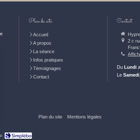
Plan du site
Contact
le
Hypno
Accueil
2 c ru
A propos
Franc
La séance
Affich
Infos pratiques
Du
Lundi
Témoignages
Le
Samedi
Contact
Plan du site
Mentions légales
bo